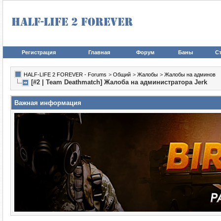
Регистрация
Главная
Форум
Баны
Ст
HALF-LIFE 2 FOREVER - Forums
>
Общий
>
Жалобы
>
Жалобы на админов
[#2 | Team Deathmatch] Жалоба на администратора Jerk
Важная информация