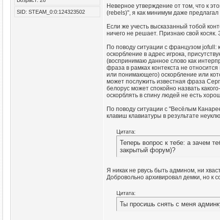
Неверное утверждение от том, что к это
SID: STEAM_0:0:124323502
(rebels)", я как минимум даже предлаг
Если же учесть высказанный тобой конт
ничего не решает. Признаю свой косяк. 
По поводу ситуации с французом jofull:
оскорбление в адрес игрока, присутств
(воспринимаю данное слово как интерпр
фраза в рамках контекста не относится 
или понимающего) оскорбление или кото
может послужить известная фраза Сергея
белорус может спокойно назвать какого-
оскорблять в спину людей не есть хорош
По поводу ситуации с "Весёлым Канареем
клавиш клавиатуры в результате неуклюж
Цитата:
Теперь вопрос к тебе: а зачем т
закрытый форум)?
Я никак не рвусь быть админом, ни хвас
Добровольно архивировал демки, но к с
Цитата:
Ты просишь снять с меня админк