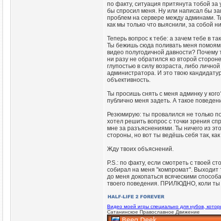
по факту, ситуация притянута тобой за
бы спросил меня. Ну или написал бы за
проблем на сервере между админами. Т
как мы только что выяснили, за собой н
Теперь вопрос к тебе: а зачем тебе в 
Ты бежишь сюда поливать меня помоями
видео полугодичной давности? Почему т
ни разу не обратился ко второй сторон
глупостью в силу возраста, либо личной
администратора. И это твою кандидатур
объективность.
Ты просишь снять с меня админку у ког
публично меня задеть. А такое поведе
Резюмирую: ты провалился не только по
хотел решить вопрос с точки зрения сп
мне за разъяснениями. Ты ничего из это
стороны, но вот ты ведёшь себя так, ка
Жду твоих объяснений.
P.S.: по факту, если смотреть с твоей с
собирал на меня "компромат". Выходит т
до меня докопаться всяческими способ
твоего поведения. ПРИЛЮДНО, коли ты 
Видео моей игры специально для нубов, кото
Сатанинское Православное Движение