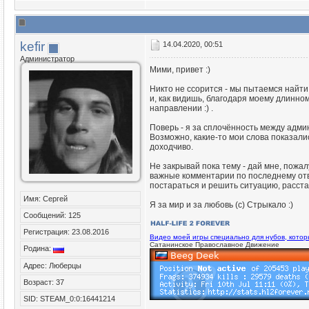
kefir
14.04.2020, 00:51
Администратор
Мими, привет :)
Никто не ссорится - мы пытаемся найти
и, как видишь, благодаря моему длинном
направлении :) .
Поверь - я за сплочённость между адми
Возможно, какие-то мои слова показали
доходчиво.
Не закрывай пока тему - дай мне, пожал
важные комментарии по последнему отв
постараться и решить ситуацию, расстав
Имя: Сергей
Я за мир и за любовь (с) Стрыкало :)
Сообщений: 125
Регистрация: 23.08.2016
Видео моей игры специально для нубов, кото
Сатанинское Православное Движение
Родина:
Адрес: Люберцы
Возраст: 37
SID: STEAM_0:0:16441214