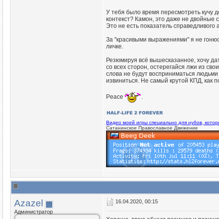
У тебя было время пересмотреть кучу де
контекст? Камон, это даже не двойные с
Это не есть показатель справедливого 
За "красивыми выражениями" я не гонюсь
личке.
Резюмируя всё вышесказанное, хочу да
со всех сторон, остерегайся лжи из сво
слова не будут восприниматься людьми в
извиниться. Не самый крутой КПД, как по
Peace
.
Видео моей игры специально для нубов, кото
Сатанинское Православное Движение
Azazel
16.04.2020, 00:15
Администратор