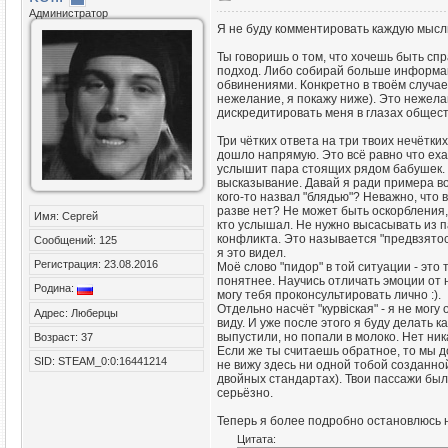
Администратор
Я не буду комментировать каждую мысль
Ты говоришь о том, что хочешь быть с
подход. Либо собирай больше информаци
обвинениями. Конкретно в твоём случа
нежелание, я покажу ниже). Это нежела
дискредитировать меня в глазах общест
Три чётких ответа на три твоих нечётк
дошло напрямую. Это всё равно что ехат
услышит пара стоящих рядом бабушек. Т
высказывание. Давай я ради примера воо
кого-то назвал "блядью"? Неважно, что в
разве нет? Не может быть оскорбления, е
Имя: Сергей
кто услышал. Не нужно высасывать из п
конфликта. Это называется "предвзятос
Сообщений: 125
я это видел.
Регистрация: 23.08.2016
Моё слово "пидор" в той ситуации - это 
понятнее. Научись отличать эмоции от 
Родина:
могу тебя проконсультировать лично :).
Отдельно насчёт "курвiская" - я не могу
Адрес: Люберцы
виду. И уже после этого я буду делать к
выпустили, но попали в молоко. Нет ник
Возраст: 37
Если же ты считаешь обратное, то мы д
SID: STEAM_0:0:16441214
не вижу здесь ни одной тобой созданной
двойных стандартах). Твои пассажи был
серьёзно.
Теперь я более подробно остановлюсь 
Цитата: