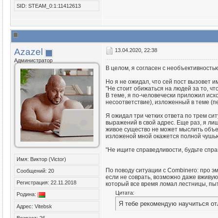
SID: STEAM_0:1:11412613
Azazel
13.04.2020, 22:38
Администратор
В целом, я согласен с необъективность
Но я не ожидал, что сей пост вызовет 
"Не стоит обижаться на людей за то, чт
В теме, я по-человечески приложил исх
несоответствие), изложенный в теме (п
Я ожидал три четких ответа по трем сит
выражений в свой адрес. Еще раз, я ли
живое существо не может мыслить объект
изложеной мной окажется полной чушью
"Не ищите справедливости, будьте спр
Имя: Виктор (Victor)
По поводу ситуации с Combinero: про эм
Сообщений: 20
если не соврать, возможно даже вживую 
Регистрация: 22.11.2018
который все время ломал лестницы, пыта
Цитата:
Родина:
Я тебе рекомендую научиться от
Адрес: Vitebsk
Возраст: 26