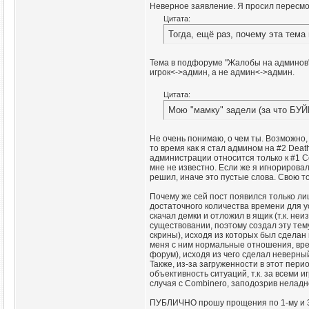
Неверное заявление. Я просил пересмо
Цитата:
Тогда, ещё раз, почему эта тем
Тема в подфоруме "Жалобы на админов"
игрок<->админ, а не админ<->админ.
Цитата:
Мою "мамку" задели (за что БУЙН
Не очень понимаю, о чем ты. Возможно,
то время как я стал админом на #2 Deat
администрации относится только к #1 C
мне не известно. Если же я игнорирова
решил, иначе это пустые слова. Свою то
Почему же сей пост появился только ли
достаточного количества времени для ус
скачал демки и отложил в ящик (т.к. неи
существовании, поэтому создал эту тем
скрины), исходя из которых был сделан
меня с ним нормальные отношения, вре
форум), исходя из чего сделал неверны
Также, из-за загруженности в этот пери
объективность ситуаций, т.к. за всеми 
случая с Combinero, заподозрив неладн
ПУБЛИЧНО прошу прощения по 1-му и 3-