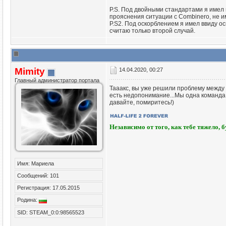
P.S. Под двойными стандартами я имел 
прояснения ситуации с Combinero, не 
P.S2. Под оскорблением я имел ввиду ос
считаю только второй случай.
Mimity
14.04.2020, 00:27
Главный администратор портала
Тааакс, вы уже решили проблему между в
есть недопонимание...Мы одна команда и
давайте, помиритесь!)
Независимо от того, как тебе тяжело, 
Имя: Мариела
Сообщений: 101
Регистрация: 17.05.2015
Родина:
SID: STEAM_0:0:98565523