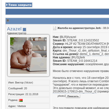
Azazel
Жалоба на администратора Jerk -
08.0
Администратор
Ник:
[BLR]Azazel
Steam ID:
STEAM_0:0:124323502
Сервер:
HL2F #2 TEAM DEATHMATCH [NoS
Дата и время:
вечер 15 сентября 2019 г
Карта:
dm_7hour_r2, dm_airfusion_final
Ссылка на демку:
demo_1
,
demo_2
,
de
Ник админа:
[RUS]Jerk
Steam ID:
STEAM_0:0:16441214
Описание нарушения:
оскорбление дру
Мною было отмечено нарушение правил с
Началось все с того, что 18 сентября 2
сентября). Я всего лишь ответил Combin
Имя: Виктор (Victor)
"придурком", что и является переводом с
Это довольно спорный момент, и не след
Сообщений: 20
20190915-170913-dm_7hour_r2
(примерн
Регистрация: 22.11.2018
photo1
Родина:
Адрес: Vitebsk
Это послужило поводом для наблюдения