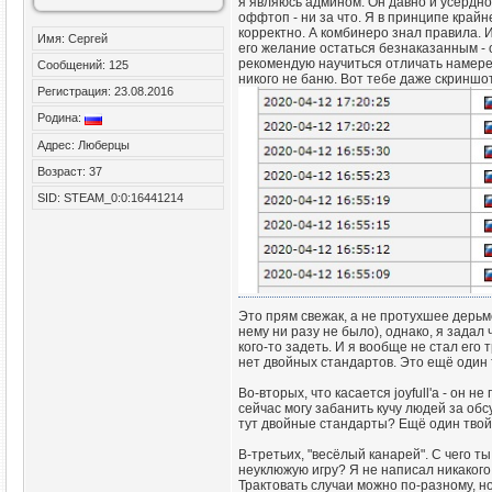
я являюсь админом. Он давно и усердно и
оффтоп - ни за что. Я в принципе крайн
корректно. А комбинеро знал правила. И
Имя: Сергей
его желание остаться безнаказанным - о
рекомендую научиться отличать намере
Сообщений: 125
никого не баню. Вот тебе даже скриншо
Регистрация: 23.08.2016
Родина:
Адрес: Люберцы
Возраст: 37
SID: STEAM_0:0:16441214
Это прям свежак, а не протухшее дерьм
нему ни разу не было), однако, я задал
кого-то задеть. И я вообще не стал его 
нет двойных стандартов. Это ещё один 
Во-вторых, что касается joyfull'a - он 
сейчас могу забанить кучу людей за обс
тут двойные стандарты? Ещё один твой
В-третьих, "весёлый канарей". С чего ты
неуклюжую игру? Я не написал никакого 
Трактовать случаи можно по-разному, но