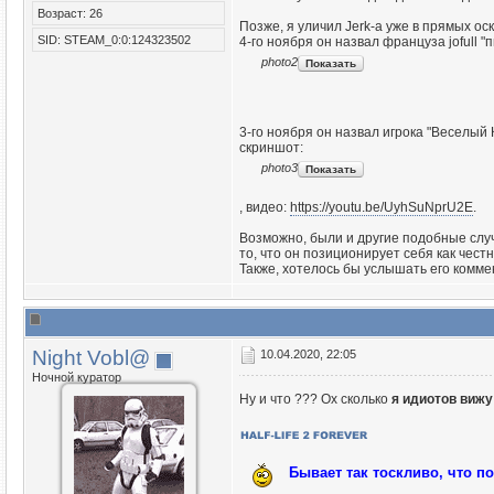
Возраст: 26
Позже, я уличил Jerk-а уже в прямых оск
SID: STEAM_0:0:124323502
4-го ноября он назвал француза jofull "
photo2
3-го ноября он назвал игрока "Веселый
скриншот:
photo3
, видео:
https://youtu.be/UyhSuNprU2E
.
Возможно, были и другие подобные случ
то, что он позиционирует себя как чест
Также, хотелось бы услышать его комме
Night Vobl@
10.04.2020, 22:05
Ночной куратор
Ну и что ??? Ох сколько
я идиотов вижу
Бывает так тоскливо, что п