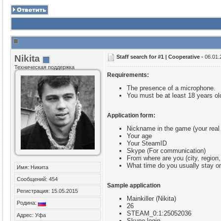
Nikita
Staff search for #1 | Cooperative -
06.01.
Техническая поддержка
Requirements:
The presence of a microphone.
You must be at least 18 years ol
Application form:
Nickname in the game (your rea
Your age
Your SteamID
Skype (For communication)
From where are you (city, region,
What time do you usually stay o
Имя: Никита
Сообщений: 454
Sample application
Регистрация: 15.05.2015
Mainkiller (Nikita)
Родина:
26
STEAM_0:1:25052036
Адрес: Уфа
Skype login