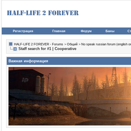
Регистрация
Главная
Форум
Баны
Ст
HALF-LIFE 2 FOREVER - Forums
>
Общий
>
No speak russian forum (english on
Staff search for #1 | Cooperative
Важная информация