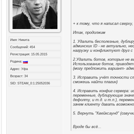
+ к тому, что я написал сверх
Итак, продолжим
Имя: Никита
1. Удалить бесполезные, дубли
админских ID - не актуально, н
Сообщений: 454
нагрузку и конфликтуют друг с 
Регистрация: 15.05.2015
2.Удалить ботов, которые не в
Родина:
Использование ботов, приводят
(могу предложить вариант- адм
Адрес: Уфа
Возраст: 34
3. Исправить учёт точности стр
сможешь найти плагин)
SID: STEAM_0:1:25052036
4. Исправить конфиг сервера: и
переменные, дублирующие значени
дефолту, и т.д. и т.п.), переме
зачем клиенту давать возможно
5. Вернуть "Квейксаунд" (озвуч
Вроде бы всё...