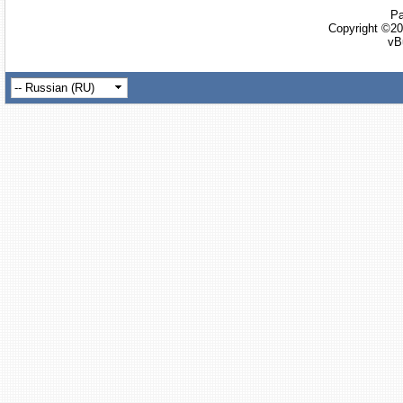
Ра
Copyright ©20
vB