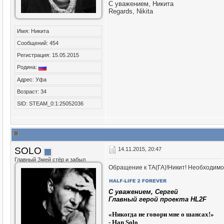
С уважением, Никита
Regards, Nikita
Имя: Никита
Сообщений: 454
Регистрация: 15.05.2015
Родина:
Адрес: Уфа
Возраст: 34
SID: STEAM_0:1:25052036
SOLO
14.11.2015, 20:47
Главный Змей стёр и забыл
Обращение к ТА(ГА)!Никит! Необходимо 
C уважением, Сергей
Главный герой проекта HL2F
«
Никогда не говори мне о шансах!»
- Han Solo