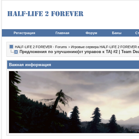
Регистрация
Главная
Форум
Баны
Ст
HALF-LIFE 2 FOREVER - Forums
>
Игровые сервера HALF-LIFE 2 FOREVER в иг
Предложения по улучшению(от управов к ТА) #2 | Team De
Важная информация