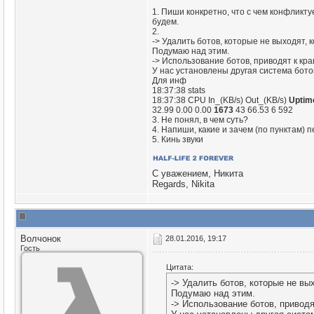
1. Пиши конкретно, что с чем конфликту
будем.
2.
-> Удалить ботов, которые не выходят, 
Подумаю над этим.
-> Использование ботов, приводят к кр
У нас установлены другая система бото
Для инф
18:37:38 stats
18:37:38 CPU In_(KB/s) Out_(KB/s)
Upti
32.99 0.00 0.00
1673
43 66.53 6 592
3. Не понял, в чем суть?
4. Напиши, какие и зачем (по пунктам)
5. Кинь звуки
С уважением, Никита
Regards, Nikita
Волчонок
28.01.2016, 19:17
Гость
Цитата:
-> Удалить ботов, которые не вы
Подумаю над этим.
-> Использование ботов, приводя