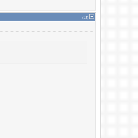
(#
3
)