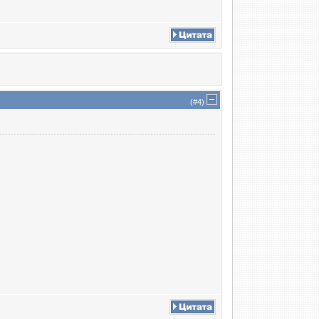
(#
4
)