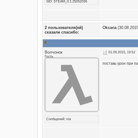
SID: STEAM_0:1:25052036
2 пользователя(ей)
Oksana
(30.08.2015
сказали cпасибо:
Волчонок
01.09.2015, 19:52
Гость
поставь урон при п
Сообщений: n/a