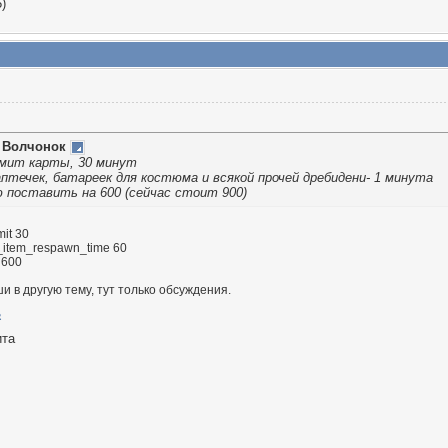
)
т
Волчонок
имит карты, 30 минут
аптечек, батареек для костюма и всякой прочей дребидени- 1 минута
ю поставить на 600 (сейчас стоит 900)
mit 30
_item_respawn_time 60
y 600
ши в другую тему, тут только обсуждения.
ита