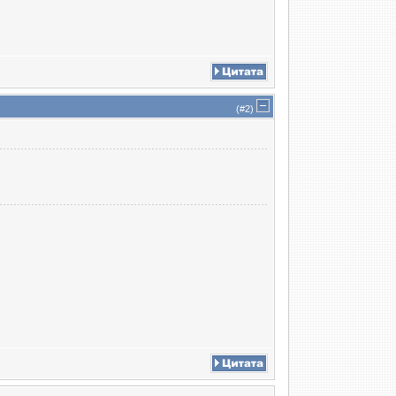
(#
2
)