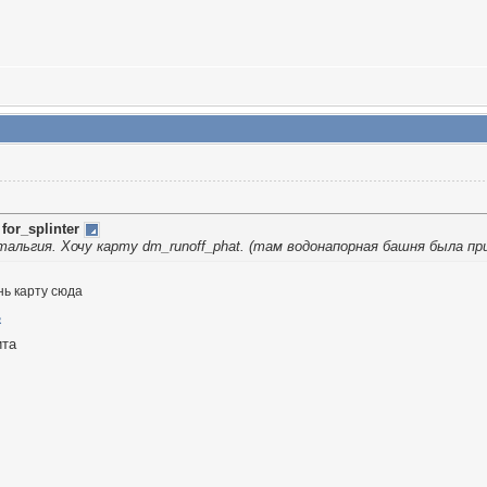
т
for_splinter
альгия. Хочу карту dm_runoff_phat. (там водонапорная башня была при
нь карту сюда
ита