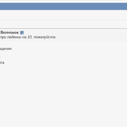
т
Волчонок
при падении на 10, пожалуйста
адения.
ита