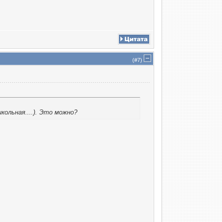
(#
7
)
кольная....). Это можно?