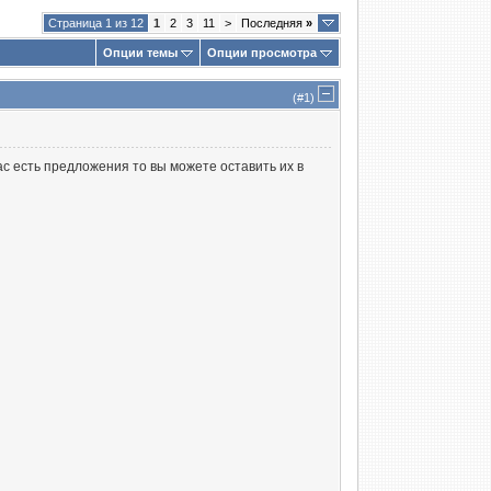
Страница 1 из 12
1
2
3
11
>
Последняя
»
Опции темы
Опции просмотра
(#
1
)
с есть предложения то вы можете оставить их в