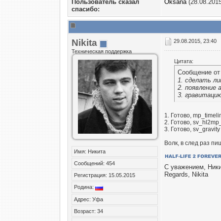
Пользователь сказал
Oksana
(28.08.2015
cпасибо:
Nikita
29.08.2015, 23:40
Техническая поддержка
Цитата:
Сообщение о
1. сделать л
2. появление 
3. гравитаци
1. Готово, mp_timeli
2. Готово, sv_hl2mp
3. Готово, sv_gravit
Волк, в след раз пи
Имя: Никита
Сообщений: 454
С уважением, Ник
Regards, Nikita
Регистрация: 15.05.2015
Родина:
Адрес: Уфа
Возраст: 34