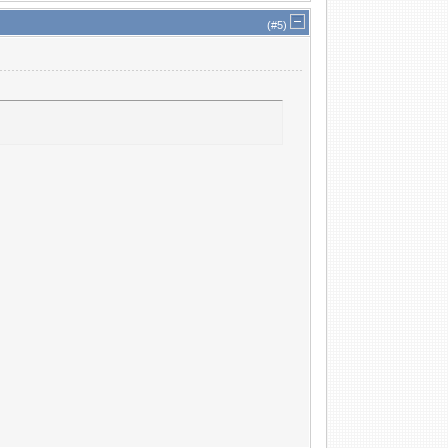
(#
5
)