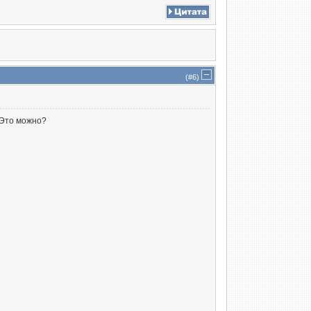
(#
6
)
. Это можно?