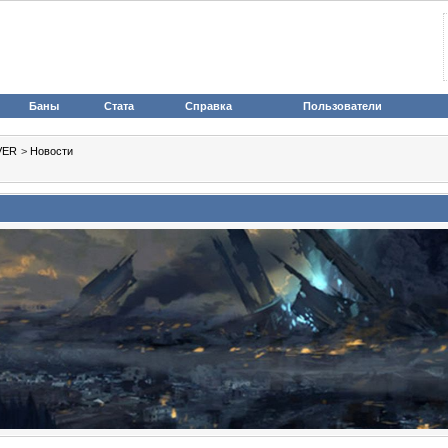
Баны
Стата
Справка
Пользователи
VER
>
Новости