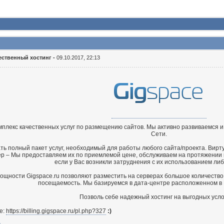
чественный хостинг -
09.10.2017, 22:13
плекс качественных услуг по размещению сайтов. Мы активно развиваемся и
Сети.
зать полный пакет услуг, необходимый для работы любого сайта/проекта. Вир
р – Мы предоставляем их по приемлемой цене, обслуживаем на протяжении в
если у Вас возникли затруднения с их использованием либ
ощности Gigspace.ru позволяют разместить на серверах большое количество
посещаемость. Мы базируемся в дата-центре расположенном в Р
Позволь себе надежный хостинг на выгодных усло
е:
https://billing.gigspace.ru/pl.php?327
:)