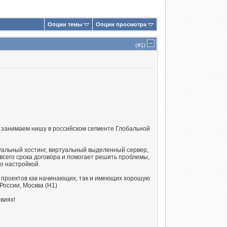
Опции темы
Опции просмотра
(#
1
)
 занимаем нишу в российском сегменте Глобальной
туальный хостинг, виртуальный выделенный сервер,
сего срока договора и помогает решить проблемы,
о настройкой.
 проектов как начинающих, так и имеющих хорошую
оссии, Москва (H1)
виях!