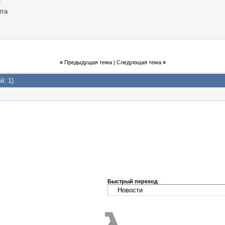
ита
«
Предыдущая тема
|
Следующая тема
»
й: 1)
Быстрый переход