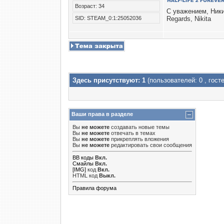
Возраст: 34
С уважением, Ник
SID: STEAM_0:1:25052036
Regards, Nikita
Здесь присутствуют: 1
(пользователей: 0 , госте
Ваши права в разделе
Вы
не можете
создавать новые темы
Вы
не можете
отвечать в темах
Вы
не можете
прикреплять вложения
Вы
не можете
редактировать свои сообщения
BB коды
Вкл.
Смайлы
Вкл.
[IMG]
код
Вкл.
HTML код
Выкл.
Правила форума