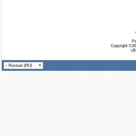
Ра
Copyright ©20
vB