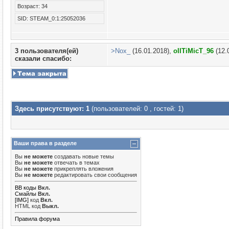
Возраст: 34
SID: STEAM_0:1:25052036
3 пользователя(ей)
>Nox_
(16.01.2018),
oIITiMicT_96
(12.
сказали cпасибо:
Здесь присутствуют: 1
(пользователей: 0 , гостей: 1)
Ваши права в разделе
Вы
не можете
создавать новые темы
Вы
не можете
отвечать в темах
Вы
не можете
прикреплять вложения
Вы
не можете
редактировать свои сообщения
BB коды
Вкл.
Смайлы
Вкл.
[IMG]
код
Вкл.
HTML код
Выкл.
Правила форума