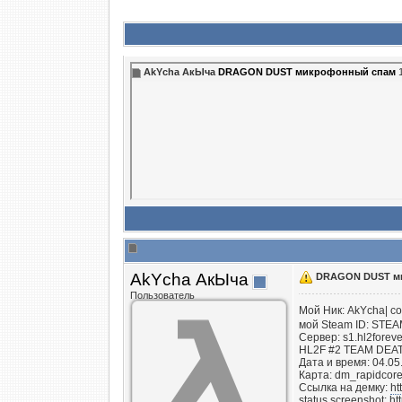
AkYcha АкЫча
DRAGON DUST микрофонный спам
1
AkYcha АкЫча
DRAGON DUST м
Пользователь
Мой Ник: AkYcha|
мой Steam ID: STEA
Сервер: s1.hl2foreve
HL2F #2 TEAM DEATH
Дата и время: 04.05
Карта: dm_rapidcor
Ссылка на демку:
ht
status screenshot:
ht