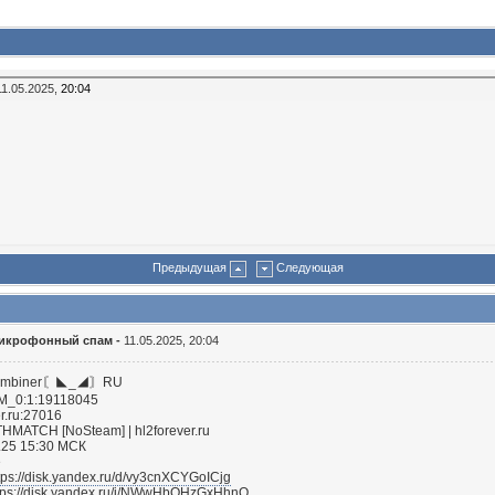
1.05.2025,
20:04
Предыдущая
Следующая
икрофонный спам -
11.05.2025, 20:04
 combiner〘◣_◢〙RU
M_0:1:19118045
r.ru:27016
MATCH [NoSteam] | hl2forever.ru
.25 15:30 МСК
e
tps://disk.yandex.ru/d/vy3cnXCYGoICjg
tps://disk.yandex.ru/i/NWwHbQHzGxHhnQ