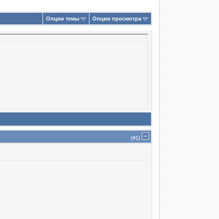
Опции темы
Опции просмотра
(#
1
)