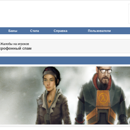
Баны
Стата
Справка
Пользователи
>
Жалобы на игроков
икрофонный спам