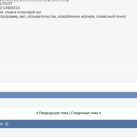
ON DUST
:0:14900314
: спам в голосовой чат
 программу, мат, обзывательства, оскорбление игроков, словесный понос
«
Предыдущая тема
|
Следующая тема
»
й: 9)