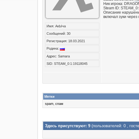
Ник игрока: DRAG
Steam ID: STEAM_0
Описание нарушения
включал зуки через
Имя: АкЫча
Сообщений: 30
Регистрация: 18.03.2021
Родина:
Адрес: Samara
SID: STEAM_0:1:19118045
Метки
spam
,
спам
Здесь присутствуют: 9
(пользователей: 0 , госте