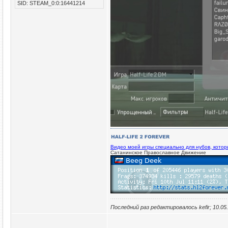
SID: STEAM_0:0:16441214
Видео моей игры специально для нубов, кото
Сатанинское Православное Движение
Последний раз редактировалось kefir; 10.05