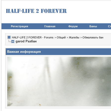
Регистрация
Главная
Форум
Баны
Ст
HALF-LIFE 2 FOREVER - Forums
>
Общий
>
Жалобы
>
Обжаловать бан
garod Разбан
Важная информация