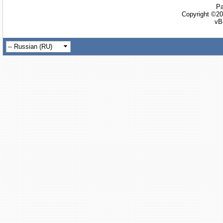
Ра
Copyright ©20
vB