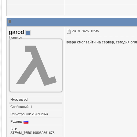
garod
24.01.2025, 15:35
Новичок
вчера смог зайти на сервер, сегодня опя
Имя: garod
Сообщений: 1
Регистрация: 26.09.2024
Родина:
SID:
STEAM_76561198039861678