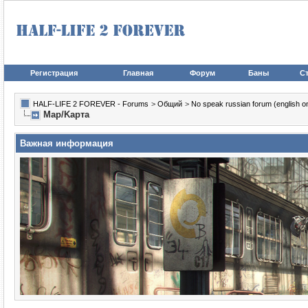
Регистрация
Главная
Форум
Баны
Ст
HALF-LIFE 2 FOREVER - Forums
>
Общий
>
No speak russian forum (english on
Map/Kapтa
Важная информация