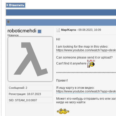
roboticmehdi
Map/Kapтa -
09.08.2023, 16:09
Новичок
Hi!
I am looking for the map in this video:
https://www.youtube.com/watch?app=de
Can someone please send it or upload?
Can't find it anywhere
**********************************************
Привет!
Я ищу карту в этом видео:
Сообщений: 2
https://www.youtube.com/watch?app=de
Регистрация: 18.07.2023
Может кто-нибудь отправить его или за
SID: STEAM_0:0:0007
нигде не могу найти