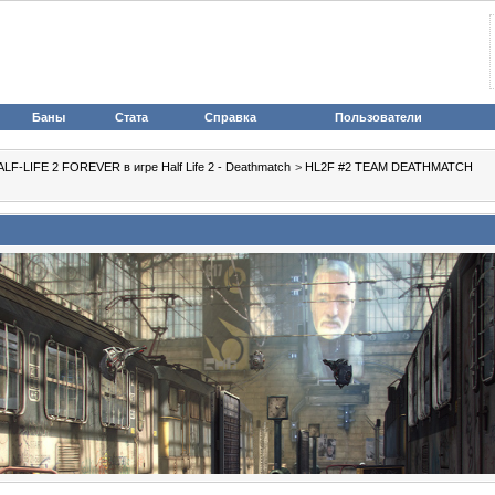
Баны
Стата
Справка
Пользователи
LF-LIFE 2 FOREVER в игре Half Life 2 - Deathmatch
>
HL2F #2 TEAM DEATHMATCH