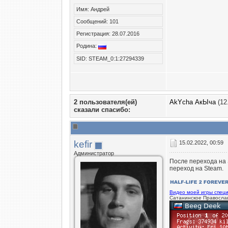
Имя: Андрей
Сообщений: 101
Регистрация: 28.07.2016
Родина:
SID: STEAM_0:1:27294339
2 пользователя(ей)
AkYcha АкЫча
(12
сказали cпасибо:
kefir
15.02.2022, 00:59
Администратор
После перехода на 
переход на Steam.
Видео моей игры специ
Сатанинское Правосла