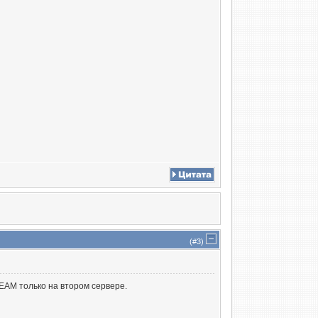
(#
3
)
EAM только на втором сервере.