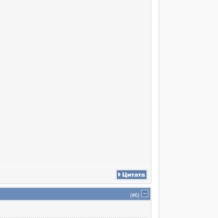
(#
6
)