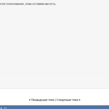
тое голосование, пока оставим как есть.
«
Предыдущая тема
|
Следующая тема
»
й: 1)