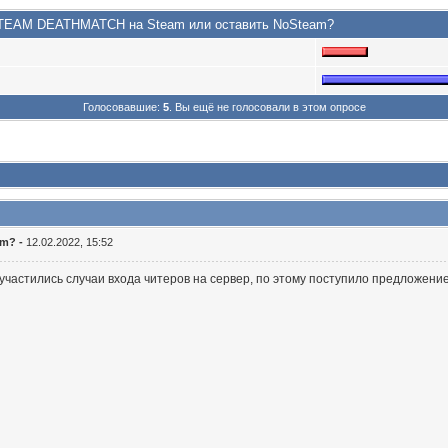
2 TEAM DEATHMATCH на Steam или оставить NoSteam?
Голосовавшие:
5
. Вы ещё не голосовали в этом опросе
am? -
12.02.2022, 15:52
участились случаи входа читеров на сервер, по этому поступило предложение