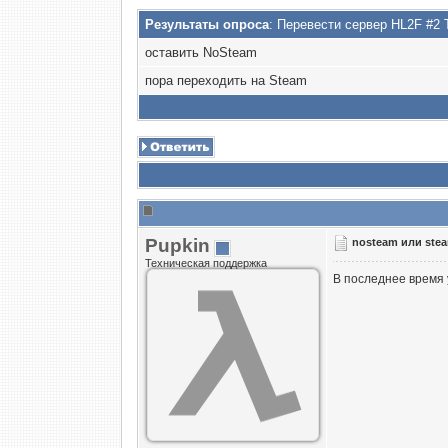
Результаты опроса
: Перевести сервер HL2F #
оставить NoSteam
пора переходить на Steam
Puрkin
nosteam или ste
Техническая поддержка
В последнее время 