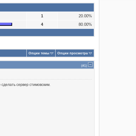
1
20.00%
4
80.00%
Опции темы
Опции просмотра
(#
1
)
 сделать сервер стимовским.