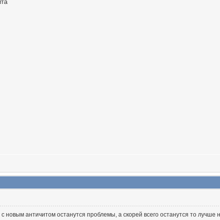
ита
с новым античитом останутся проблемы, а скорей всего останутся то лучше н