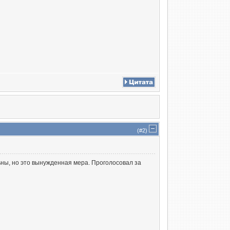
(#
2
)
ьны, но это вынужденная мера. Проголосовал за