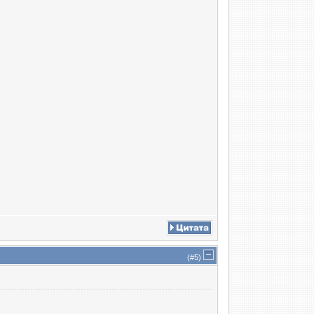
(#
5
)