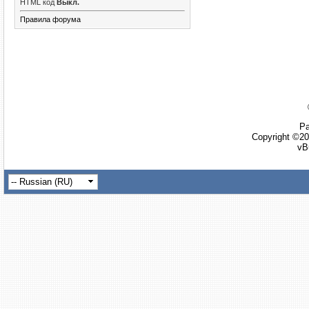
HTML код
Выкл.
Правила форума
Ра
Copyright ©20
vB