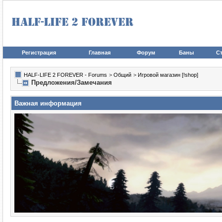
Регистрация
Главная
Форум
Баны
Ст
HALF-LIFE 2 FOREVER - Forums
>
Общий
>
Игровой магазин [!shop]
Предложения/Замечания
Важная информация