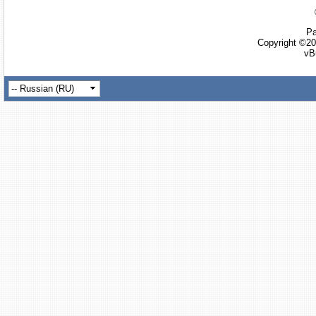
Ра
Copyright ©20
vB