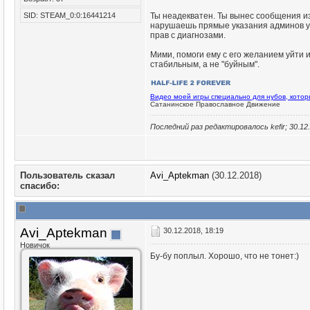
SID: STEAM_0:0:16441214
Ты неадекватен. Ты вынес сообщения и
нарушаешь прямые указания админов уг
прав с диагнозами.
Мими, помоги ему с его желанием уйти 
стабильным, а не "буйным".
Видео моей игры специально для нубов, кото
Сатанинское Православное Движение
Последний раз редактировалось kefir; 30.12
Пользователь сказал
Avi_Aptekman
(30.12.2018)
cпасибо:
Avi_Aptekman
30.12.2018, 18:19
Новичок
Бу-бу поплыл. Хорошо, что не тонет:)