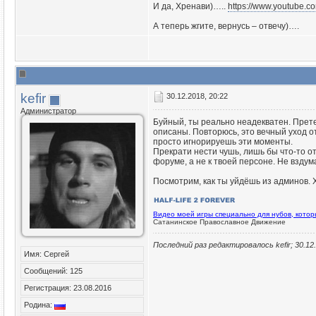
И да, Хренави)…..
https://www.youtube
А теперь жгите, вернусь – отвечу)….
kefir
30.12.2018, 20:22
Администратор
Буйный, ты реально неадекватен. Прете
описаны. Повторюсь, это вечный уход от
просто игнорируешь эти моменты.
Прекрати нести чушь, лишь бы что-то о
форуме, а не к твоей персоне. Не вздум
Посмотрим, как ты уйдёшь из админов. 
Видео моей игры специально для нубов, кото
Сатанинское Православное Движение
Последний раз редактировалось kefir; 30.12
Имя: Сергей
Сообщений: 125
Регистрация: 23.08.2016
Родина: