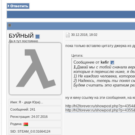
БУЙНЫЙ
30.12.2018, 18:02
Да я тут постоянно
пока только вставлю цитату джерка из д
Цитата:
Сообщение от
kefir
1.
Давай мы с тобой сначала вер
которые я перечислю ниже, я д
1) Не каждого человека, которо
2) Надеюсь, теперь ты понял см
Будем считать это кратким рез
ну и кину ссылку на эти сообщения, на 
Имя: Я - дядя Юра)...
http://hl2forever.ru/showpost.php?p=4354
Сообщений: 241
http://hl2forever.ru/showpost.php?p=435
Регистрация: 24.07.2016
Родина:
SID: STEAM_0:0:31664124