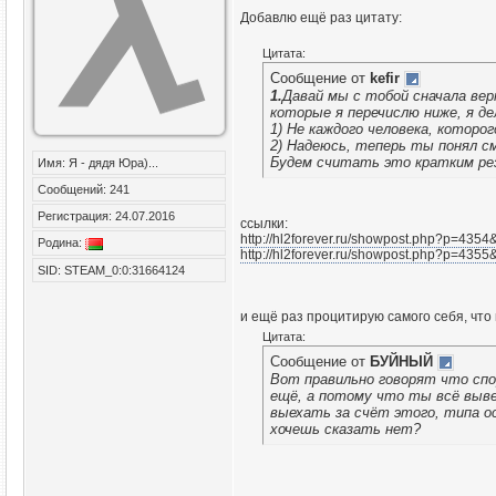
Добавлю ещё раз цитату:
Цитата:
Сообщение от
kefir
1.
Давай мы с тобой сначала вер
которые я перечислю ниже, я д
1) Не каждого человека, которо
2) Надеюсь, теперь ты понял см
Будем считать это кратким рез
Имя: Я - дядя Юра)...
Сообщений: 241
Регистрация: 24.07.2016
ссылки:
http://hl2forever.ru/showpost.php?p=4354
Родина:
http://hl2forever.ru/showpost.php?p=435
SID: STEAM_0:0:31664124
и ещё раз процитирую самого себя, что 
Цитата:
Сообщение от
БУЙНЫЙ
Вот правильно говорят что спо
ещё, а потому что ты всё выве
выехать за счёт этого, типа о
хочешь сказать нет?