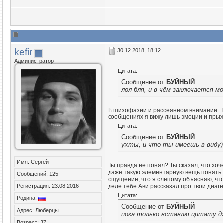
kefir
30.12.2018, 18:12
Администратор
Цитата:
Сообщение от
БУЙНЫЙ
лол бля, и в чём заключается м
В шизофазии и рассеянном внимании. Ты
сообщениях я вижу лишь эмоции и прыж
Цитата:
Сообщение от
БУЙНЫЙ
ухты, и что ты имеешь в виду)
Имя: Сергей
Ты правда не понял? Ты сказал, что хо
даже такую элементарную вещь понять 
Сообщений: 125
ощущение, что я слепому объясняю, что
Регистрация: 23.08.2016
деле тебе Ави рассказал про твои диаг
Цитата:
Родина:
Сообщение от
БУЙНЫЙ
Адрес: Люберцы
пока только вставлю цитату дж
Возраст: 37