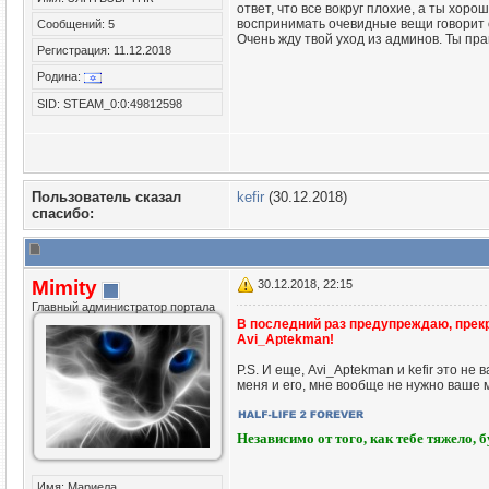
ответ, что все вокруг плохие, а ты хор
воспринимать очевидные вещи говорит о
Сообщений: 5
Очень жду твой уход из админов. Ты пра
Регистрация: 11.12.2018
Родина:
SID: STEAM_0:0:49812598
Пользователь сказал
kefir
(30.12.2018)
cпасибо:
Mimity
30.12.2018, 22:15
Главный администратор портала
В последний раз предупреждаю, прекра
Avi_Aptekman!
P.S. И еще, Avi_Aptekman и kefir это не
меня и его, мне вообще не нужно ваше 
Независимо от того, как тебе тяжело, 
Имя: Мариела