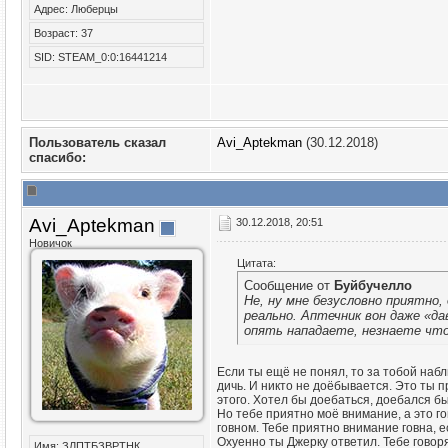
Адрес: Люберцы
Возраст: 37
SID: STEAM_0:0:16441214
Пользователь сказал
Avi_Aptekman
(30.12.2018)
cпасибо:
Avi_Aptekman
30.12.2018, 20:51
Новичок
Цитата:
Сообщение от
Буйбучелло
Не, ну мне безусловно приятно
реально. Аптечник вон даже «да
опять нападаете, незнаете что
Если ты ещё не понял, то за тобой набл
дичь. И никто не доёбывается. Это ты п
этого. Хотел бы доебаться, доебался бы
Но тебе приятно моё внимание, а это г
говном. Тебе приятно внимание говна, е
Охуенно ты Джерку ответил. Тебе говоря
Имя: ЗЛПТБЗВРТНК