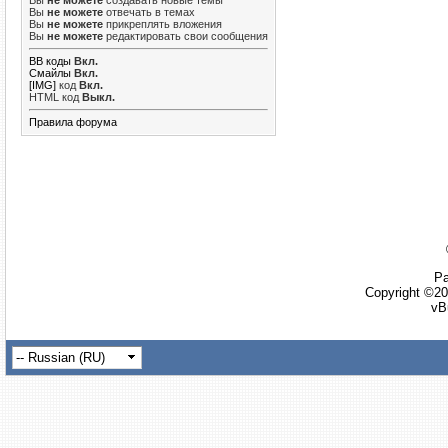
Вы
не можете
создавать новые темы
Вы
не можете
отвечать в темах
Вы
не можете
прикреплять вложения
Вы
не можете
редактировать свои сообщения
BB коды
Вкл.
Смайлы
Вкл.
[IMG]
код
Вкл.
HTML код
Выкл.
Правила форума
Ра
Copyright ©20
vB