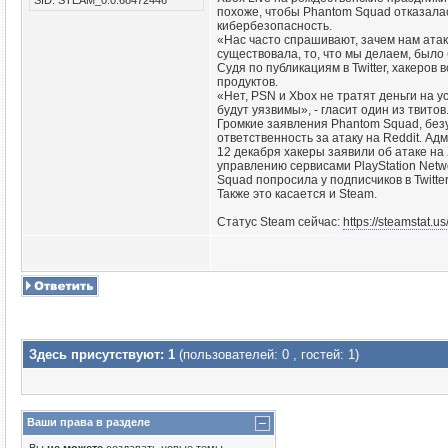
похоже, чтобы Phantom Squad отказалас
кибербезопасность.
«Нас часто спрашивают, зачем нам атак
существовала, то, что мы делаем, было
Судя по публикациям в Twitter, хакер
продуктов.
«Нет, PSN и Xbox не тратят деньги на у
будут уязвимы», - гласит один из твитов
Громкие заявления Phantom Squad, безус
ответственность за атаку на Reddit. А
12 декабря хакеры заявили об атаке на 
управлению сервисами PlayStation Netw
Squad попросила у подписчиков в Twitter
Также это касается и Steam.
Статус Steam сейчас:
https://steamstat.us
Здесь присутствуют: 1
(пользователей: 0 , гостей: 1)
Ваши права в разделе