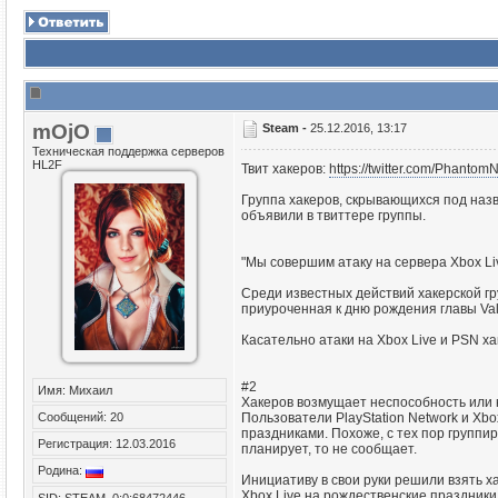
mOjO
Steam -
25.12.2016, 13:17
Техническая поддержка серверов
HL2F
Твит хакеров:
https://twitter.com/Phanto
Группа хакеров, скрывающихся под назв
объявили в твиттере группы.
"Мы совершим атаку на сервера Xbox Liv
Среди известных действий хакерской гру
приуроченная к дню рождения главы Va
Касательно атаки на Xbox Live и PSN х
#2
Имя: Михаил
Хакеров возмущает неспособность или
Сообщений: 20
Пользователи PlayStation Network и Xb
праздниками. Похоже, с тех пор группиро
Регистрация: 12.03.2016
планирует, то не сообщает.
Родина:
Инициативу в свои руки решили взять х
Xbox Live на рождественские праздники
SID: STEAM_0:0:68472446