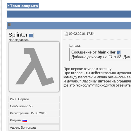
Splinter
09.02.2016, 17:54
Наблюдатель
Цитата:
Сообщение от
Mainkiller
Добавил рекламу на #1 и #2. Дл
Про первое вечером взгляну.
Про второе - ты действительно думаешь
команду iservers? Я лично очень сомне
Я думаю, "Классика" интересна огранич
где это "консоль"?" приходится отвечать
Имя: Сергей
Сообщений: 55
Регистрация: 15.05.2015
Родина:
Адрес: Волгоград