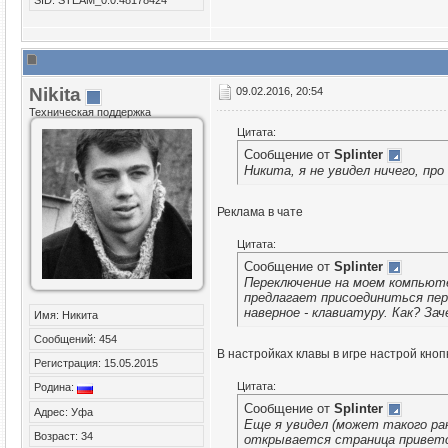
Nikita
09.02.2016, 20:54
Техническая поддержка
Цитата:
Сообщение от
Splinter
Никита, я не увидел ничего, про
Реклама в чате
Цитата:
Сообщение от
Splinter
Переключение на моем компьюте
предлагает присоединиться пер
наверное - клавиатуру. Как? За
Имя: Никита
Сообщений: 454
В настройках клавы в игре настрой кноп
Регистрация: 15.05.2015
Цитата:
Родина:
Сообщение от
Splinter
Адрес: Уфа
Еще я увидел (может такого ран
Возраст: 34
открывается страница приветст