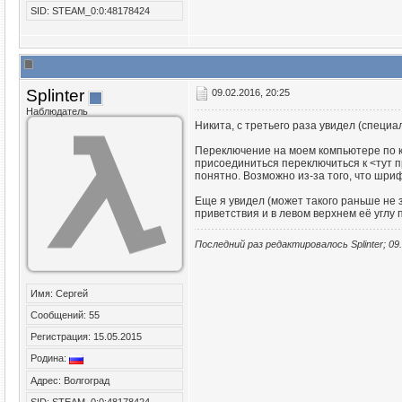
SID: STEAM_0:0:48178424
Splinter
09.02.2016, 20:25
Наблюдатель
Никита, с третьего раза увидел (специал
Переключение на моем компьютере по ко
присоединиться переключиться к <тут пр
понятно. Возможно из-за того, что шри
Еще я увидел (может такого раньше не 
приветствия и в левом верхнем её углу
Последний раз редактировалось Splinter; 09
Имя: Сергей
Сообщений: 55
Регистрация: 15.05.2015
Родина:
Адрес: Волгоград
SID: STEAM_0:0:48178424