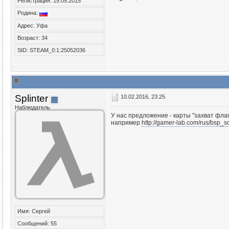
Регистрация: 15.05.2015
Родина:
Адрес: Уфа
Возраст: 34
SID: STEAM_0:1:25052036
Splinter
10.02.2016, 23:25
Наблюдатель
У нас предложение - карты "захват фла
например
http://gamer-lab.com/rus/bsp_s
Имя: Сергей
Сообщений: 55