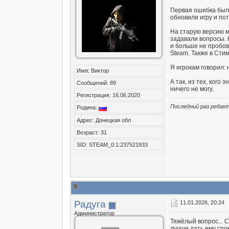
Первая ошибка была
обновили игру и пот
На старую версию ма
задавали вопросы. К
и больше не пробова
Steam. Также в Стим
Я игрокам говорил: 
Имя: Виктор
А так, из тех, кого
Сообщений: 89
ничего не могу.
Регистрация: 16.06.2020
Последний раз редакт
Родина:
Адрес: Донецкая обл
Возраст: 31
SID: STEAM_0:1:237521833
Радуга
11.01.2026, 20:24
Администратор
Тяжёлый вопрос... С
лучше дать ему спо