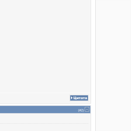
(#
2
)