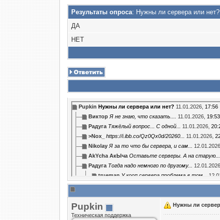
Результаты опроса
: Нужны ли сервера или нет?
ДА
НЕТ
Puрkin
Нужны ли сервера или нет?
11.01.2026,
17:56
Виктор
Я не знаю, что сказать....
11.01.2026,
19:53
Радуга
Тяжёлый вопрос... С одной...
11.01.2026,
20:
>Nox_
https://i.ibb.co/Qz0Qx0d/20260...
11.01.2026,
2
Nikolay
Я за то что бы сервера, и сам...
12.01.202
AkYcha АкЫча
Оставьте серверы. А на старую...
Радуга
Тогда надо немного по другому...
12.01.202
trueman
У кооп сервера проблема в том...
12.0
Радуга
Если бы можно было обновить...
13
Виктор
Помощь по кооперативу можно.
Puрkin
Виктор
REM1X не может...
12.01.2026,
Нужны ли сервер
22:04
Nikita
Вопрос стоит в закрытии...
13.01.2026,
18:3
Техническая поддержка