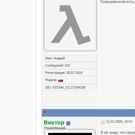
Голосуем если есть
Радуга
А почему так? Закрыть кооп,...
13.01.2
Nikita
Все игровые сервера запущены...
15.
Nikita
Сайт и хостинг 1400р в месяц....
13.01.2026
Omhi
Оставьте TDM сервер пожалуйста
27.01.2
Виктор
https://www.youtube.com/watch?...
27.06.202
Имя: Андрей
Сообщений: 101
Регистрация: 28.07.2016
Родина:
SID: STEAM_0:1:27294339
Виктор
11.01.2026, 19:53
Управляющий
Я не знаю, что сказ