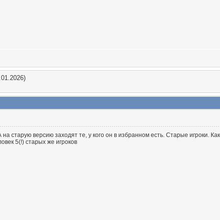
.01.2026)
 на старую версию заходят те, у кого он в избранном есть. Старые игроки. Ка
век 5(!) старых же игроков