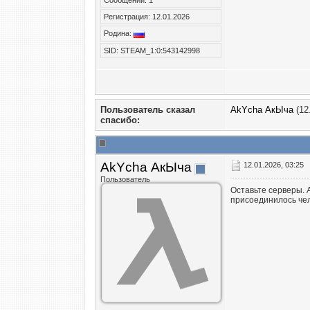
Сообщений: 1
Регистрация: 12.01.2026
Родина:
SID: STEAM_1:0:543142998
Пользователь сказал
AkYcha АкЫча
(12
cпасибо:
AkYcha АкЫча
12.01.2026, 03:25
Пользователь
Оставьте серверы. А
присоединилось чело