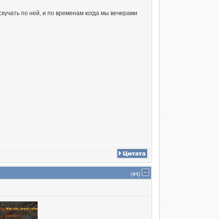
скучать по ней, и по временам когда мы вечерами
(#
4
)