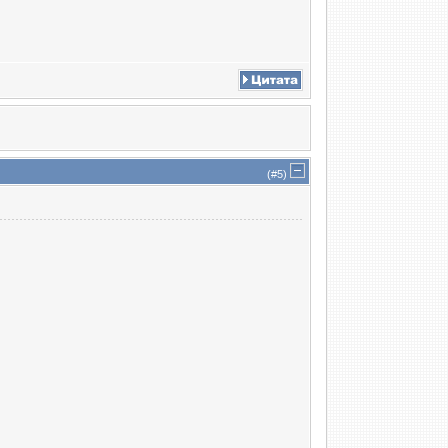
(#
5
)