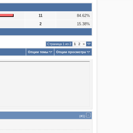
11
84.62%
2
15.38%
Страница 1 из 2
1
2
>
Опции темы
Опции просмотра
(#
1
)