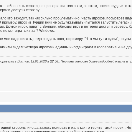
 — обновлять сервер, не проверив на тестовом, а потом, после неудачи, отка
еряли доступ к серверу.
ло кто заходит, так как сильно проблематично. Часть игроков, посмотрев виде
 примеру, игрок из Турции (ник не буду указывать) пытался запустить легаси, 
л. Другой игрок, пират с Венгрии, обновил игру и потерял доступ к серверу. К
е не мог играть из-за 7 Windows.
не мне надо писать, надо создать пост, к примеру: "Что мы тут и ждем", но увы.
 знаю или видел: четверо игроков и админы иногда играют в кооператив. А на др
ировалось Виктор; 12.01.2026 в
22:36
.. Причина: написал более подробней мысль и 
 одной стороны иногда захожу поиграть и жаль как то терять такой проект. Н
койно умереть, если сервером уже никто не будет заниматься.