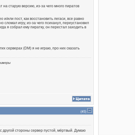
т на старую версию, из-за чего много пиратов
о и/или пост, как восстановить легаси, все равно
но сломал игру, из-за чего психанул, переустановил
огда я собрал ему пиратку, он перестал заходить в
угих серверах (DM) я не играю, про них сказать
примеры
(#
3
)
о с другой стороны сервер пустой, мёртвый. Думаю