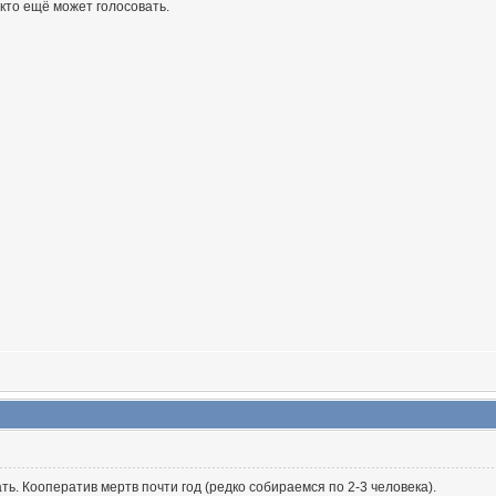
 кто ещё может голосовать.
026,
23:31
01.2026,
18:40
,
18:45
026,
15:33
6,
21:27
ать. Кооператив мертв почти год (редко собираемся по 2-3 человека).