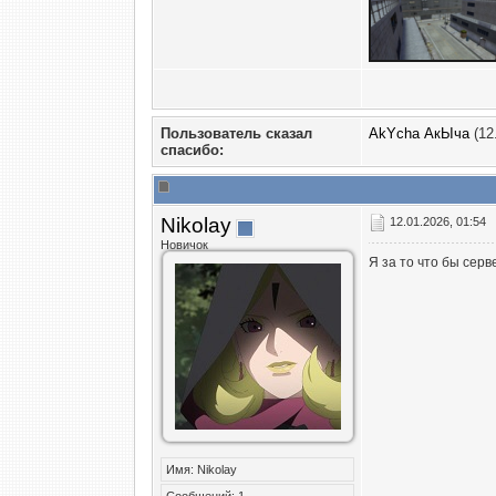
Пользователь сказал
AkYcha АкЫча
(12
cпасибо:
Nikolay
12.01.2026, 01:54
Новичок
Я за то что бы серв
Имя: Nikolay