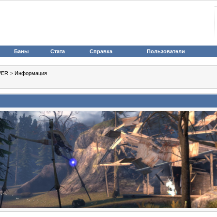
Баны
Стата
Справка
Пользователи
VER
>
Информация