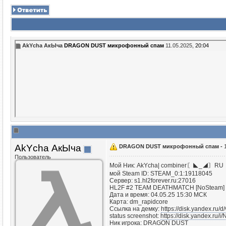
AkYcha АкЫча
DRAGON DUST микрофонный спам
11.05.2025,
20:04
AkYcha АкЫча
DRAGON DUST микрофонный спам -
Пользователь
Мой Ник: AkYcha| combiner〘◣_◢〙RU
мой Steam ID: STEAM_0:1:19118045
Сервер: s1.hl2forever.ru:27016
HL2F #2 TEAM DEATHMATCH [NoSteam] | h
Дата и время: 04.05.25 15:30 МСК
Карта: dm_rapidcore
Ссылка на демку:
https://disk.yandex.ru
status screenshot:
https://disk.yandex.r
Ник игрока: DRAGON DUST