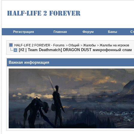
Регистрация
Главная
Форум
Баны
Ст
HALF-LIFE 2 FOREVER - Forums
>
Общий
>
Жалобы
>
Жалобы на игроков
[#2 | Team Deathmatch] DRAGON DUST микрофонный спам
Важная информация