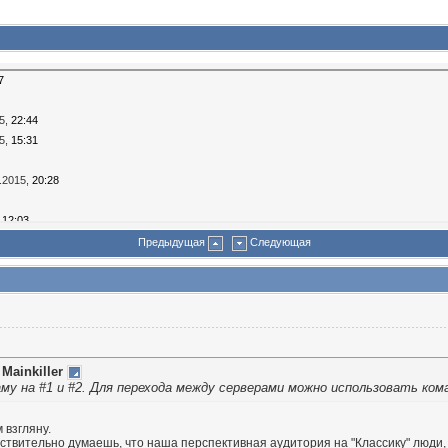
7
5,
22:44
5,
15:31
.2015,
20:28
,
12:03
5,
23:17
Предыдущая
Следующая
20:34
36
015,
21:44
5,
22:07
2:13
т
Mainkiller
му на #1 и #2. Для перехода между серверами можно использовать коман
,
20:57
17:27
 взгляну.
йствительно думаешь, что наша перспективная аудитория на "Классику" люди