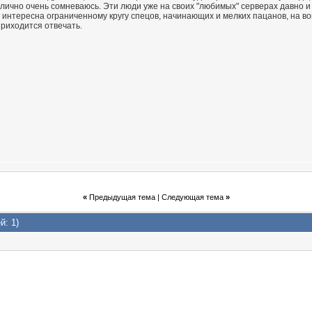
Я лично очень сомневаюсь. Эти люди уже на своих "любимых" серверах давно и
" интересна ограниченному кругу спецов, начинающих и мелких пацанов, на во
2015,
17:38
 приходится отвечать.
15,
14:23
015,
21:08
,
11:46
.2015,
13:24
6.08.2015,
18:43
....
16.08.2015,
21:47
59
0:06
,
20:17
«
Предыдущая тема
|
Следующая тема
»
18:14
47
й: 1)
,
19:15
6,
21:07
16,
21:24