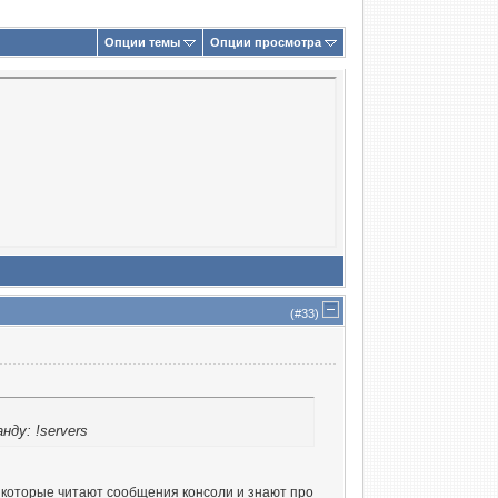
Опции темы
Опции просмотра
(#
33
)
ду: !servers
, которые читают сообщения консоли и знают про