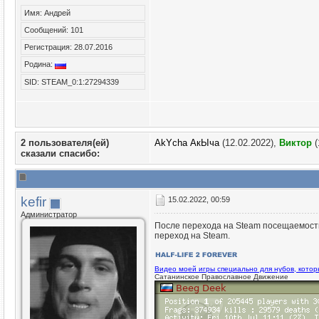
Имя: Андрей
Сообщений: 101
Регистрация: 28.07.2016
Родина:
SID: STEAM_0:1:27294339
2 пользователя(ей)
AkYcha АкЫча
(12.02.2022),
Виктор
(
сказали cпасибо:
kefir
15.02.2022, 00:59
Администратор
После перехода на Steam посещаемость 
переход на Steam.
Видео моей игры специально для нубов, кото
Сатанинское Православное Движение