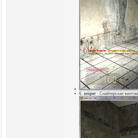
6.
sniper
- Снайперская винтов