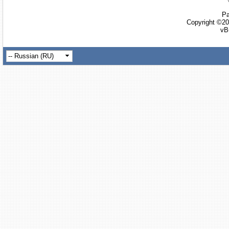
Ра
Copyright ©20
vB