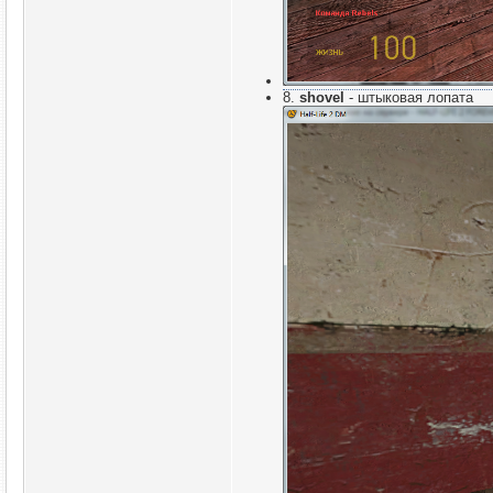
8.
shovel
- штыковая лопата