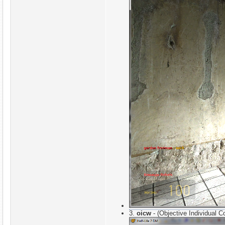
3.
oicw
- (Objective Individu