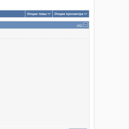
Опции темы
Опции просмотра
(#
1
)