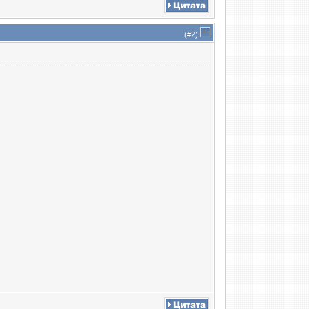
(#
2
)