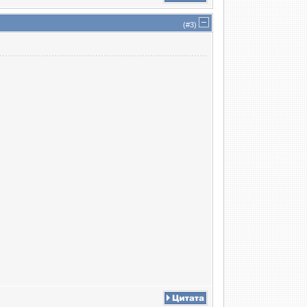
(#
3
)