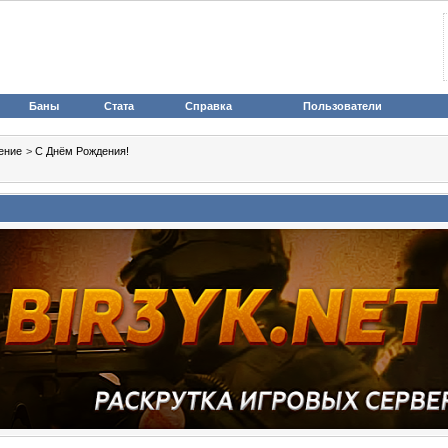
Баны
Стата
Справка
Пользователи
ение
>
С Днём Рождения!