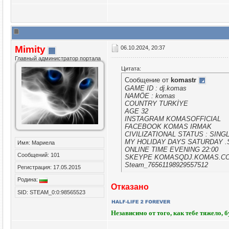
Mimity
06.10.2024, 20:37
Главный администратор портала
Цитата:
Сообщение от
komastr
GAME ID : dj.komas
NAMÖE : komas
COUNTRY TURKİYE
AGE 32
INSTAGRAM KOMASOFFICIAL
FACEBOOK KOMAS IRMAK
CIVILIZATIONAL STATUS : SING
MY HOLIDAY DAYS SATURDAY 
Имя: Мариела
ONLINE TIME EVENING 22:00
Сообщений: 101
SKEYPE KOMASQDJ.KOMAS.C
Steam_76561198929557512
Регистрация: 17.05.2015
Родина:
Отказано
SID: STEAM_0:0:98565523
Независимо от того, как тебе тяжело, 