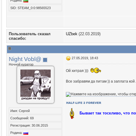
Родина:
SID: STEAM_0:0:98565523
Пользователь сказал
UZbek
(22.03.2019)
cпасибо:
Night Vobl@
27.05.2019, 18:43
Ночной куратор
Ой хитрая )))
Все забравям да питам )) а заплата ко
Имя: Сергей
Бывает так тоскливо, что п
Сообщений: 69
Регистрация: 30.06.2015
Родина: