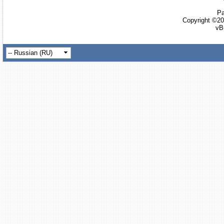
Ра
Copyright ©20
vB