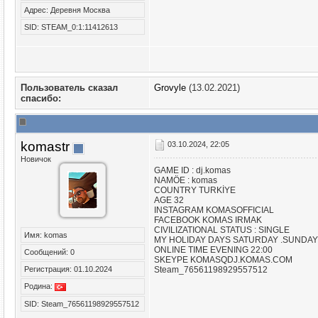
Адрес: Деревня Москва
SID: STEAM_0:1:11412613
Пользователь сказал
Grovyle
(13.02.2021)
cпасибо:
komastr
03.10.2024, 22:05
Новичок
GAME ID : dj.komas
NAMÖE : komas
COUNTRY TURKİYE
AGE 32
INSTAGRAM KOMASOFFICIAL
FACEBOOK KOMAS IRMAK
CIVILIZATIONAL STATUS : SINGLE
Имя: komas
MY HOLIDAY DAYS SATURDAY .SUNDAY
ONLINE TIME EVENING 22:00
Сообщений: 0
SKEYPE KOMASQDJ.KOMAS.COM
Регистрация: 01.10.2024
Steam_76561198929557512
Родина:
SID: Steam_76561198929557512