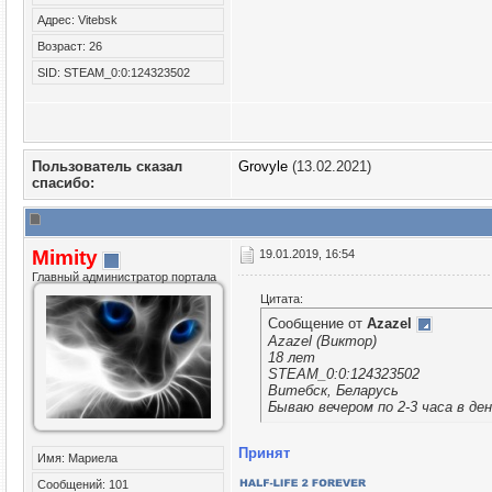
Адрес: Vitebsk
Возраст: 26
SID: STEAM_0:0:124323502
Пользователь сказал
Grovyle
(13.02.2021)
cпасибо:
Mimity
19.01.2019, 16:54
Главный администратор портала
Цитата:
Сообщение от
Azazel
Azazel (Виктор)
18 лет
STEAM_0:0:124323502
Витебск, Беларусь
Бываю вечером по 2-3 часа в де
Принят
Имя: Мариела
Сообщений: 101