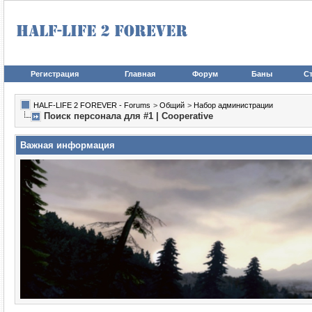
Регистрация
Главная
Форум
Баны
Ст
HALF-LIFE 2 FOREVER - Forums
>
Общий
>
Набор администрации
Поиск персонала для #1 | Cooperative
Важная информация