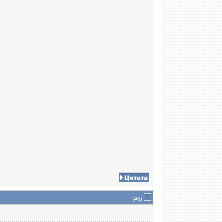
(#
6
)