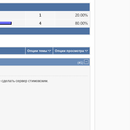
1
20.00%
4
80.00%
Опции темы
Опции просмотра
(#
1
)
 сделать сервер стимовским.