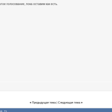
тое голосование, пока оставим как есть.
«
Предыдущая тема
|
Следующая тема
»
й: 1)