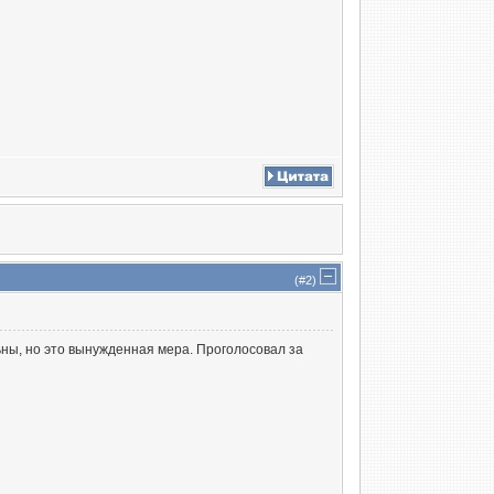
(#
2
)
ьны, но это вынужденная мера. Проголосовал за