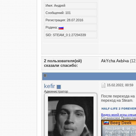
Имя: Андрей
Сообщений: 101
Регистрация: 28.07.2016
Родина:
SID: STEAM_0:1:27294339
2 пользователя(ей)
AkYcha АкЫча
(12
сказали cпасибо:
kefir
15.02.2022, 00:59
Администратор
После перехода на 
переход на Steam.
Видео моей игры специ
Сатанинское Правосла