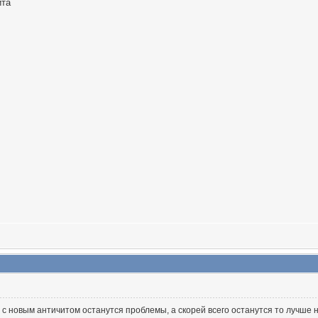
ита
с новым античитом останутся проблемы, а скорей всего останутся то лучше н