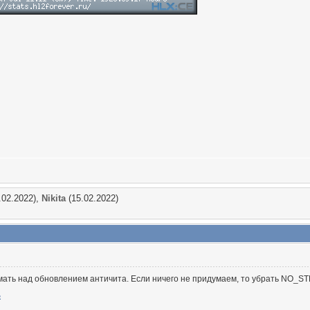
.02.2022),
Nikita
(15.02.2022)
ать над обновлением античита. Если ничего не придумаем, то убрать NO_ST