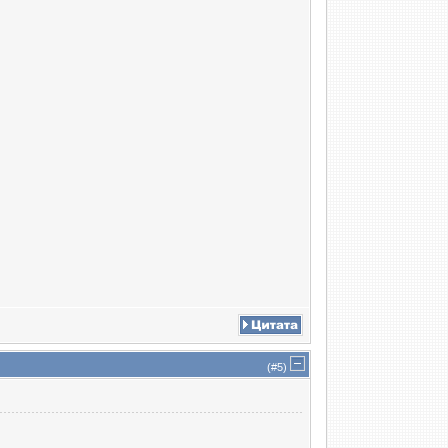
(#
5
)