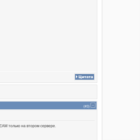
(#
3
)
EAM только на втором сервере.