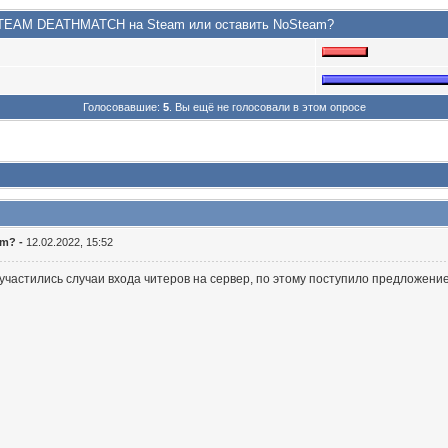
2 TEAM DEATHMATCH на Steam или оставить NoSteam?
Голосовавшие:
5
. Вы ещё не голосовали в этом опросе
am? -
12.02.2022, 15:52
участились случаи входа читеров на сервер, по этому поступило предложение