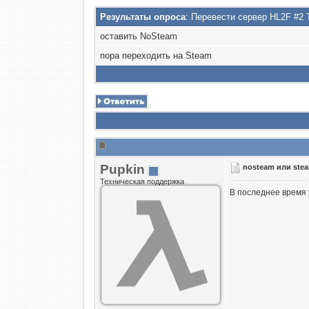
Результаты опроса
: Перевести сервер HL2F #
оставить NoSteam
пора переходить на Steam
Puрkin
nosteam или ste
Техническая поддержка
В последнее время 