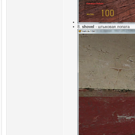
8.
shovel
- штыковая лопата