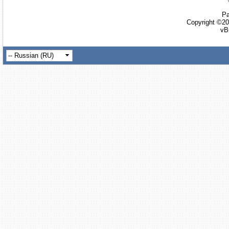
Ра
Copyright ©20
vB