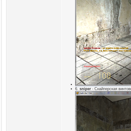
6.
sniper
- Снайперская винтов