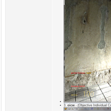
3.
oicw
- (Objective Individu