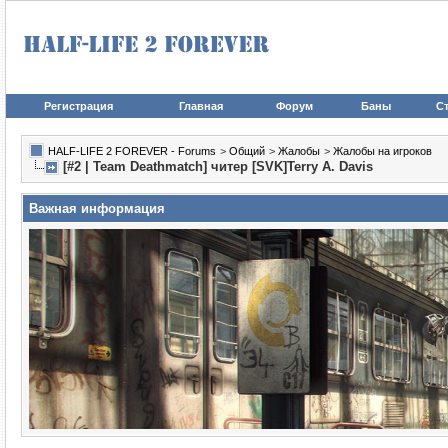
Регистрация
Главная
Форум
Баны
Ст
HALF-LIFE 2 FOREVER - Forums
>
Общий
>
Жалобы
>
Жалобы на игроков
[#2 | Team Deathmatch] читер [SVK]Terry A. Davis
Важная информация