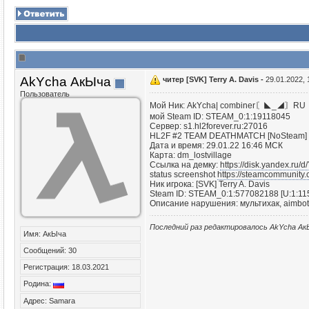
AkYcha АкЫча
читер [SVK] Terry A. Davis -
29.01.2022, 
Пользователь
Мой Ник: AkYcha| combiner〘◣_◢〙RU
мой Steam ID: STEAM_0:1:19118045
Сервер: s1.hl2forever.ru:27016
HL2F #2 TEAM DEATHMATCH [NoSteam] | h
Дата и время: 29.01.22 16:46 МСК
Карта: dm_lostvillage
Ссылка на демку:
https://disk.yandex.ru
status screenshot
https://steamcommunity.
Ник игрока: [SVK] Terry A. Davis
Steam ID: STEAM_0:1:577082188 [U:1:1
Описание нарушения: мультихак, aimbot,
Последний раз редактировалось AkYcha АкЫ
Имя: АкЫча
Сообщений: 30
Регистрация: 18.03.2021
Родина:
Адрес: Samara