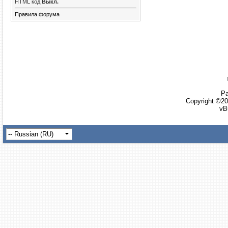
HTML код
Выкл.
Правила форума
Ра
Copyright ©20
vB