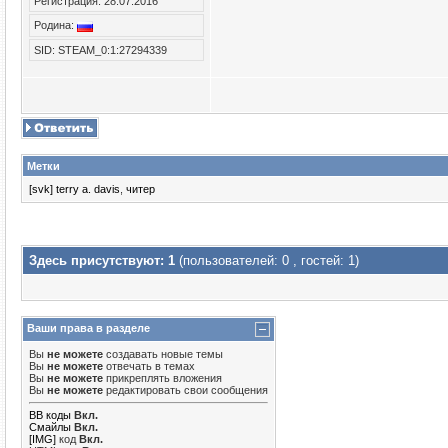
Регистрация: 28.07.2016
Родина:
SID: STEAM_0:1:27294339
Метки
[svk] terry a. davis
,
читер
Здесь присутствуют: 1
(пользователей: 0 , гостей: 1)
Ваши права в разделе
Вы
не можете
создавать новые темы
Вы
не можете
отвечать в темах
Вы
не можете
прикреплять вложения
Вы
не можете
редактировать свои сообщения
BB коды
Вкл.
Смайлы
Вкл.
[IMG]
код
Вкл.