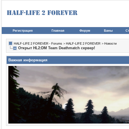
Регистрация
Главная
Форум
Баны
Ст
HALF-LIFE 2 FOREVER - Forums
>
HALF-LIFE 2 FOREVER
>
Новости
Открыт HL2:DM Team Deathmatch сервер!
Важная информация