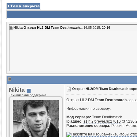
Nikita
Открыт HL2:DM Team Deathmatch...
16.05.2015,
20:16
Nikita
Открыт HL2:DM Team Deathmatch серв
Техническая поддержка
Открыт HL2:DM
Team Deathmatch
серв
Информация по серверу:
Мод сервера:
Team Deathmatch
Ip адрес:
s1.hl2forever.ru:27016
(37.230.
Расположение сервера:
Россия, Москв