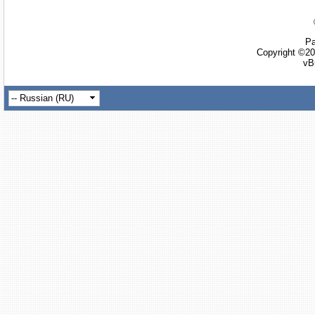
Ра
Copyright ©20
vB