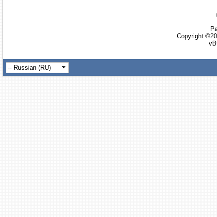
Ра
Copyright ©20
vB