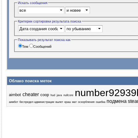
Искать сообщения
Критерии сортировки результата поиска
Показывать результат поиска как
Тем
Сообщений
Облако поиска меток
number92939
cheater
aimbot
coop
hud
java
nullcore
подмена stea
аимбот
беспредел администрации
вылет
краш
мат
оскорбления
ошибка