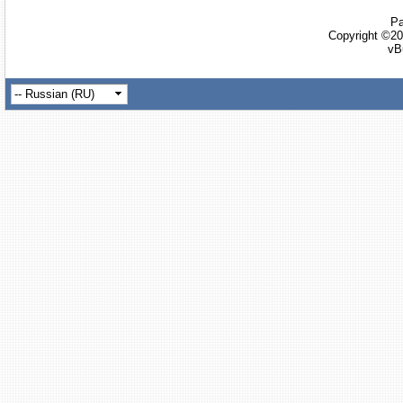
Ра
Copyright ©20
vB