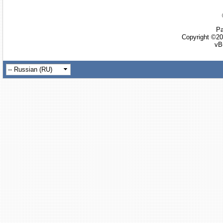
Ра
Copyright ©20
vB