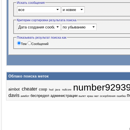
Искать сообщения
Критерии сортировки результата поиска
Показывать результат поиска как
Тем
Сообщений
Облако поиска меток
number92939
cheater
aimbot
coop
hud
java
nullcore
davis
п
беспредел администрации
аимбот
вылет
краш
мат
оскорбления
ошибка