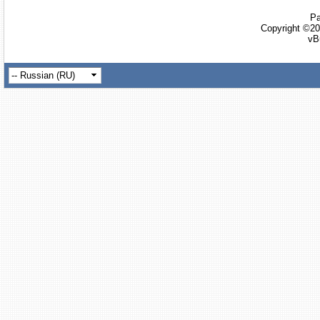
Ра
Copyright ©20
vB