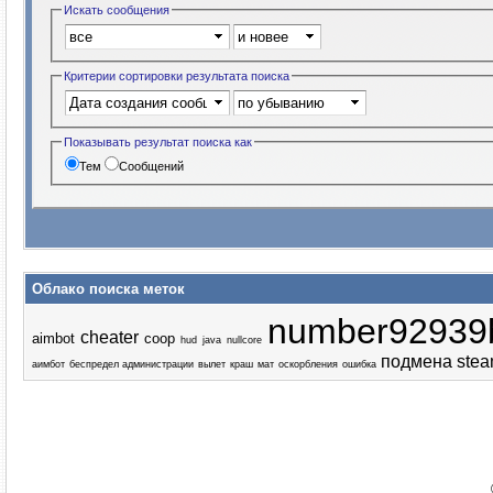
Искать сообщения
Критерии сортировки результата поиска
Показывать результат поиска как
Тем
Сообщений
Облако поиска меток
number92939
cheater
aimbot
coop
hud
java
nullcore
подмена stea
аимбот
беспредел администрации
вылет
краш
мат
оскорбления
ошибка