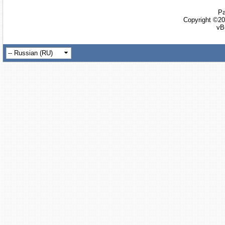
Ра
Copyright ©20
vB