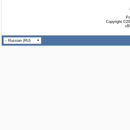
Ра
Copyright ©20
vB