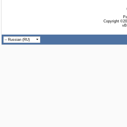
Ра
Copyright ©20
vB