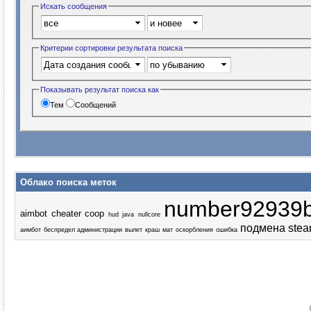
Искать сообщения
Критерии сортировки результата поиска
Показывать результат поиска как
Тем
Сообщений
Облако поиска меток
number92939
aimbot
cheater
coop
hud
java
nullcore
подмена stea
аимбот
беспредел администрации
вылет
краш
мат
оскорбления
ошибка