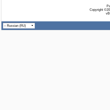
Ра
Copyright ©20
vB