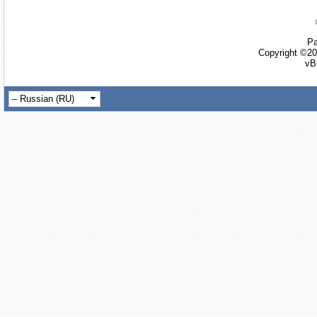
Ра
Copyright ©20
vB