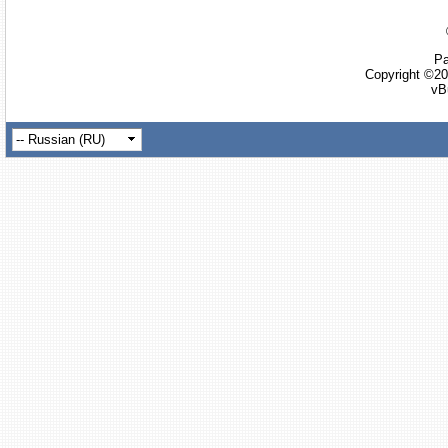
Ра
Copyright ©20
vB