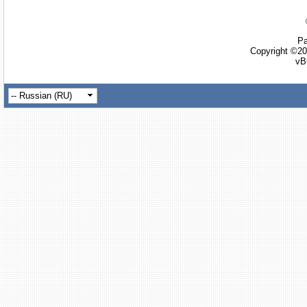
Ра
Copyright ©20
vB