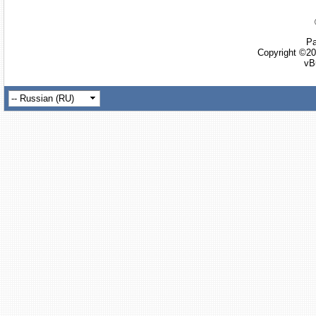
Ра
Copyright ©20
vB