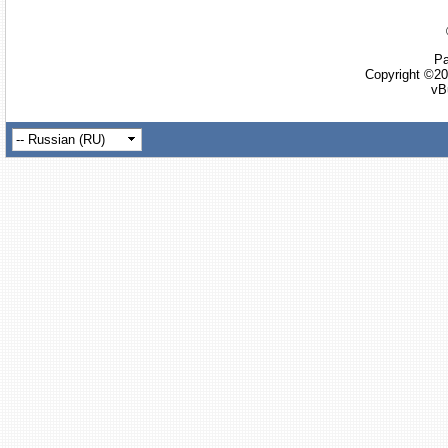
Ра
Copyright ©20
vB