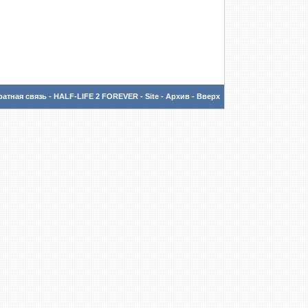
атная связь
-
HALF-LIFE 2 FOREVER - Site
-
Архив
-
Вверх