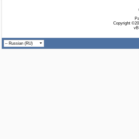
Ра
Copyright ©20
vB