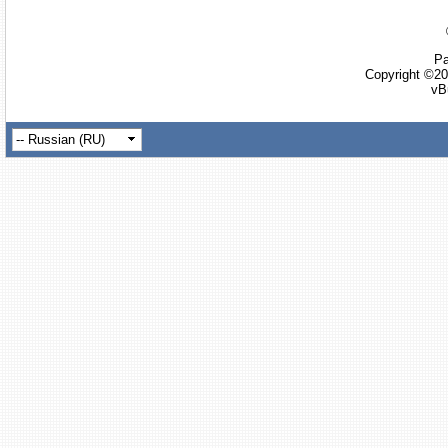
Ра
Copyright ©20
vB