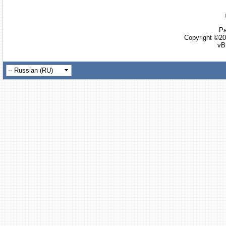
Ра
Copyright ©20
vB