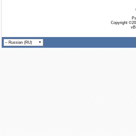
Ра
Copyright ©20
vB