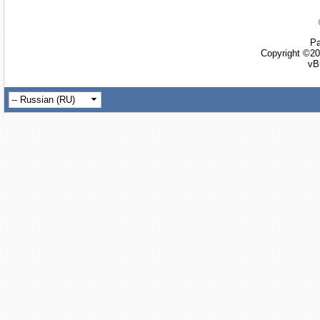
Ра
Copyright ©20
vB