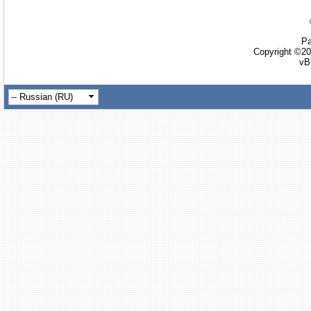
Ра
Copyright ©20
vB