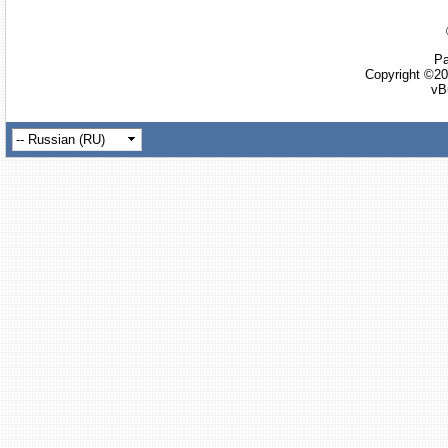
Ра
Copyright ©20
vB