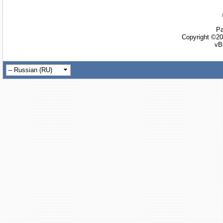
Ра
Copyright ©20
vB