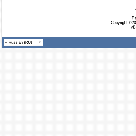
Ра
Copyright ©20
vB